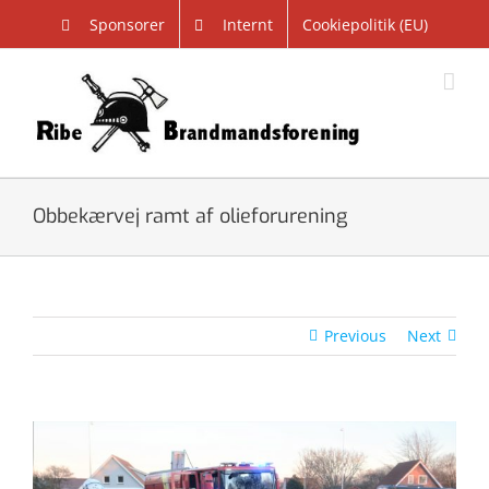
Skip
Sponsorer
Internt
Cookiepolitik (EU)
to
content
Obbekærvej ramt af olieforurening
Previous
Next
View
Larger
Image