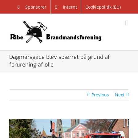
Skip
Sponsorer
Internt
Cookiepolitik (EU)
to
content
Dagmarsgade blev spærret på grund af
forurening af olie
Previous
Next
View
Larger
Image