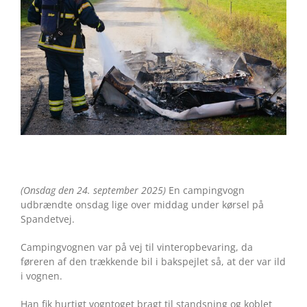
(Onsdag den 24. september 2025)
En campingvogn
udbrændte onsdag lige over middag under kørsel på
Spandetvej.
Campingvognen var på vej til vinteropbevaring, da
føreren af den trækkende bil i bakspejlet så, at der var ild
i vognen.
Han fik hurtigt vogntoget bragt til standsning og koblet