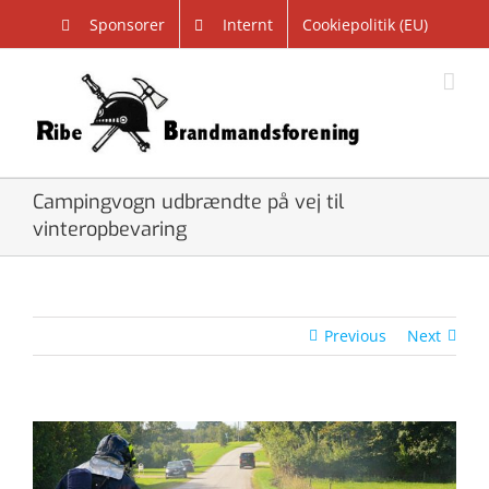
Skip
Sponsorer
Internt
Cookiepolitik (EU)
to
content
Campingvogn udbrændte på vej til
vinteropbevaring
Previous
Next
View
Larger
Image